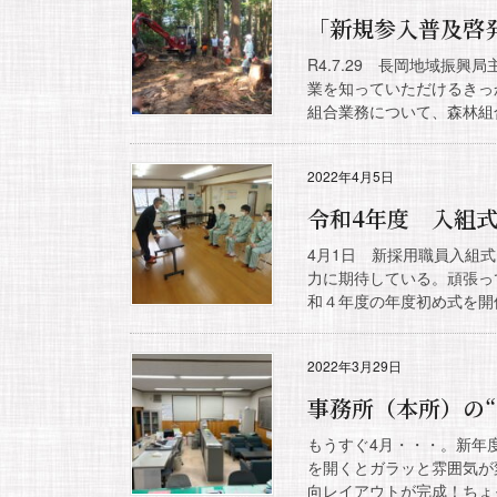
「新規参入普及啓
R4.7.29 長岡地域振
業を知っていただけるきっ
組合業務について、森林組合
2022年4月5日
令和4年度 入組
4月1日 新採用職員入組
力に期待している。頑張っ
和４年度の年度初め式を開催
2022年3月29日
事務所（本所）の
もうすぐ4月・・・。新年
を開くとガラッと雰囲気が
向レイアウトが完成！ちょっ