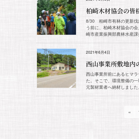
柏崎木材協会の皆
8/30 柏崎市有林の更
う前に、柏崎木材協会の会
崎市産業振興部農林水産課担
2021年6月4日
西山事業所敷地内
西山事業所前にあるヒマラ
た。そこで、環境整備の一
元製材業者へ納材しました
«
投
稿