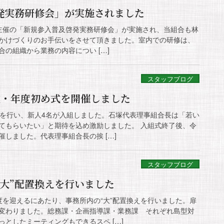
発実務研修会」が実施されました
興局主催の「新規参入普及啓発実務研修会」が実施され、当組合も林
かけづくりのお手伝いをさせて頂きました。室内での研修は、
の組織から業務の内容につい […]
スタッフブログ
式・年度初め式を開催しました
式を行い、新人4名が入組しました。石塚代表理事組合長は「若い
てもらいたい」と期待を込め激励しました。 入組式終了後、令
しました。代表理事組合長の挨 […]
スタッフブログ
“大”配置換えを行いました
度を迎えるにあたり、事務所内の“大”配置換えを行いました。扉
変わりました。総務課・企画指導課・業務課 それぞれ島型対
としたミーティングもできるスペ […]