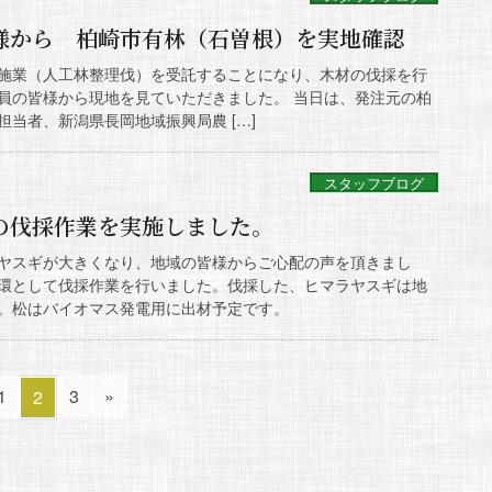
様から 柏崎市有林（石曽根）を実地確認
新伐施業（人工林整理伐）を受託することになり、木材の伐採を行
員の皆様から現地を見ていただきました。 当日は、発注元の柏
当者、新潟県長岡地域振興局農 […]
スタッフブログ
の伐採作業を実施しました。
ヤスギが大きくなり、地域の皆様からご心配の声を頂きまし
環として伐採作業を行いました。伐採した、ヒマラヤスギは地
。松はバイオマス発電用に出材予定です。
ペ
ペ
1
ペ
3
»
2
ー
ー
ー
ジ
ジ
ジ