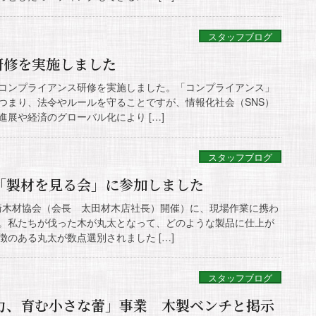
スタッフブログ
研修を実施しました
で、コンプライアンス研修を実施しました。「コンプライアンス」
つまり、法令やルールを守ることですが、情報化社会（SNS）
展や経済のグローバル化により […]
スタッフブログ
催「製材を見る会」に参加しました
柏崎木材協会（会長 太田材木店社長）開催）に、現場作業に携わ
。私たちが伐った木が丸太となって、どのような製品に仕上が
のある丸太が数点選別されました […]
スタッフブログ
の力、育む小さな蕾」事業 木製ベンチと掲示