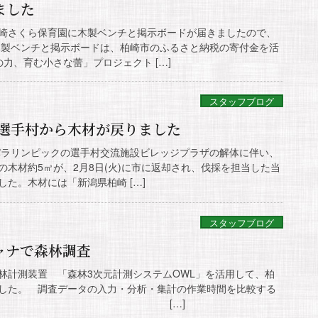
ました
崎さくら保育園に木製ベンチと掲示ボードが届きましたので、
製ベンチと掲示ボードは、柏崎市のふるさと納税の寄付金を活
の力、育む小さな蕾」プロジェクト […]
スタッフブログ
0選手村から木材が戻りました
・パラリンピックの選手村交流施設ビレッジプラザの解体に伴い、
の木材約5㎥が、2月8日(火)に市に返却され、伐採を担当した当
た。木材には「新潟県柏崎 […]
スタッフブログ
ャナで森林調査
林計測装置 「森林3次元計測システムOWL」を活用して、柏
した。 調査データの入力・分析・集計の作業時間を比較する
効率的です。 […]