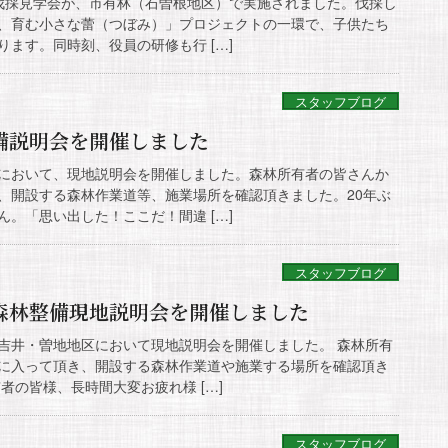
よる伐採見学会が、市有林（石曽根地区）で実施されました。伐採し
、育む小さな蕾（つぼみ）」プロジェクトの一環で、子供たち
ます。同時刻、役員の研修も行 […]
スタッフブログ
備説明会を開催しました
地区において、現地説明会を開催しました。森林所有者の皆さんか
、開設する森林作業道等、施業場所を確認頂きました。20年ぶ
。「思い出した！ここだ！間違 […]
スタッフブログ
森林整備現地説明会を開催しました
の吉井・曽地地区において現地説明会を開催しました。 森林所有
に入って頂き、開設する森林作業道や施業する場所を確認頂き
者の皆様、長時間大変お疲れ様 […]
スタッフブログ