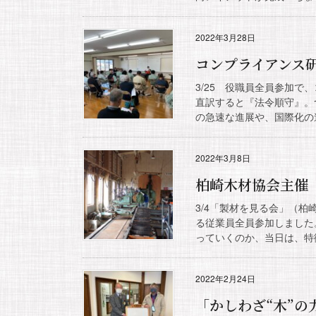
2022年3月28日
コンプライアンス
3/25 役職員全員参加
直訳すると『法令順守』。
の急速な進展や、国際化の進
2022年3月8日
柏崎木材協会主
3/4「製材を見る会」（
る従業員全員参加しました
っていくのか、当日は、特徴
2022年2月24日
「かしわざ“木”