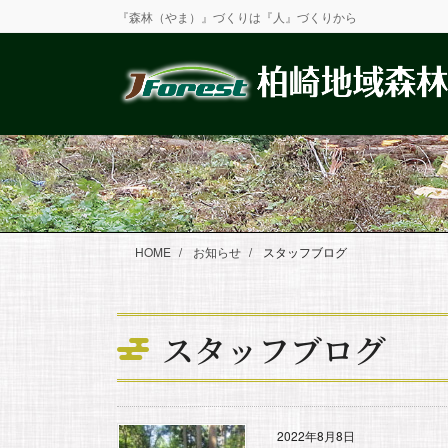
コ
ナ
『森林（やま）』づくりは『人』づくりから
ン
ビ
テ
ゲ
ン
ー
ツ
シ
に
ョ
移
ン
動
に
移
動
HOME
お知らせ
スタッフブログ
スタッフブログ
2022年8月8日