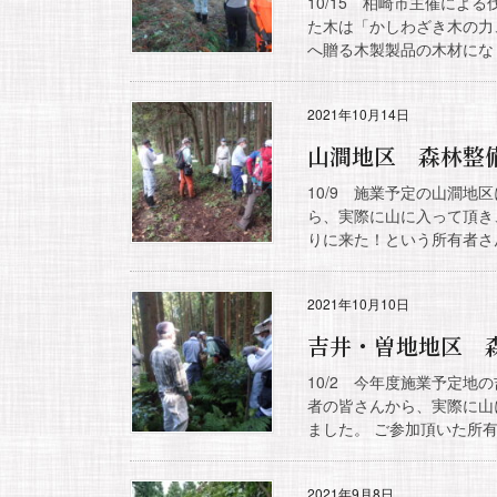
10/15 柏崎市主催に
た木は「かしわざき木の力
へ贈る木製製品の木材になり
2021年10月14日
山澗地区 森林整
10/9 施業予定の山澗
ら、実際に山に入って頂き
りに来た！という所有者さん
2021年10月10日
吉井・曽地地区 
10/2 今年度施業予定地
者の皆さんから、実際に山
ました。 ご参加頂いた所有
2021年9月8日