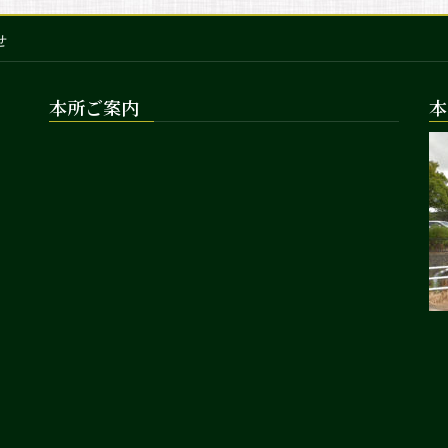
せ
本所ご案内
本