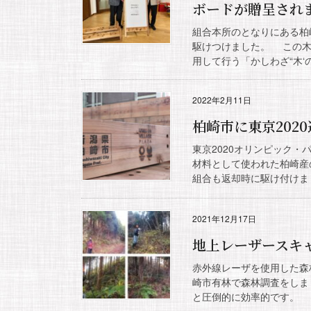
ボードが贈呈され
組合本所のとなりにある柏
駆けつけました。 この木
用して行う「かしわざ“木‘
2022年2月11日
柏崎市に東京202
東京2020オリンピック
材料として使われた柏崎産
組合も返却時に駆け付けまし
2021年12月17日
地上レーザースキ
赤外線レーザを使用した森
崎市有林で森林調査をしま
と圧倒的に