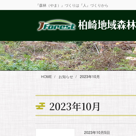
コ
ナ
『森林（やま）』づくりは『人』づくりから
ン
ビ
テ
ゲ
ン
ー
ツ
シ
に
ョ
移
ン
動
に
移
動
HOME
お知らせ
2023年10月
2023年10月
2023年10月5日