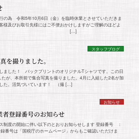
せ
行の為 令和5年10月6日（金）を臨時休業とさせていただきま
取引先様にはご不便おかけしますがご理解のほどよ
いたします。 […]
スタッフブログ
写真を撮りました。
しました！ バックプリントのオリジナルTシャツです。この日
したが、本所前で集合写真を撮りました。4月に入組した2名が加
た。活気づいています！ （撮 […]
お知らせ
業者登録番号のお知らせ
ボイス制度の開始に伴い以下のとおりお知らせします 登録番号 ：
 上記の登録番号は「国税庁のホームページ」からもご確認いただけま